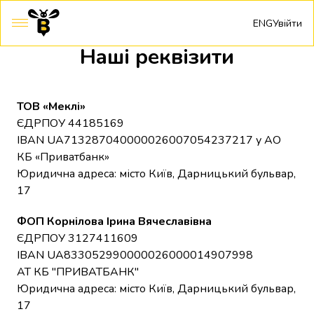
ENG
Увійти
Наші реквізити
ТОВ «Меклі»
ЄДРПОУ 44185169
IBAN UA713287040000026007054237217 у АО
КБ «Приватбанк»
Юридична адреса: місто Київ, Дарницький бульвар,
17
ФОП Корнілова Ірина Вячеславівна
ЄДРПОУ 3127411609
IBAN UA833052990000026000014907998
АТ КБ "ПРИВАТБАНК"
Юридична адреса: місто Київ, Дарницький бульвар,
17