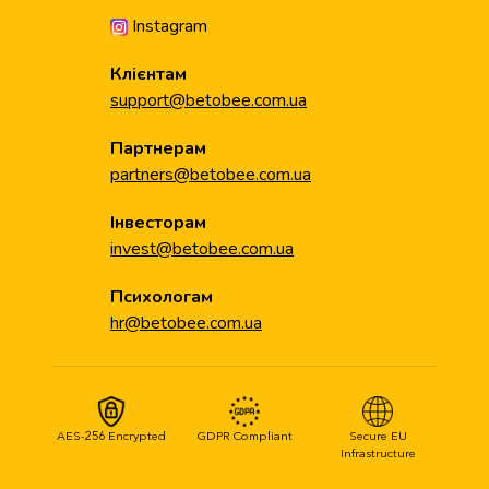
Instagram
Клієнтам
support@betobee.com.ua
Партнерам
partners@betobee.com.ua
Інвесторам
invest@betobee.com.ua
Психологам
hr@betobee.com.ua
AES-256 Encrypted
GDPR Compliant
Secure EU
Infrastructure